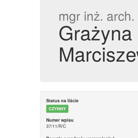
mgr inż. arch.
Grażyna
Marcisz
Status na liście
CZYNNY
Numer wpisu
37/11/R/C