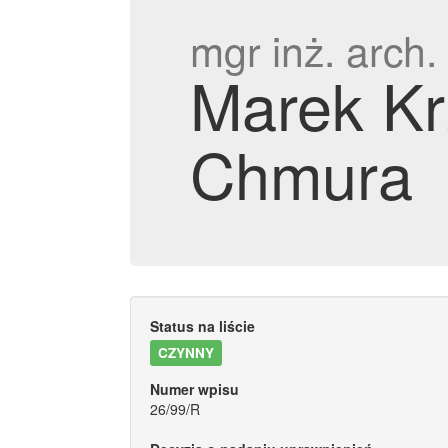
mgr inż. arch.
Marek Kr
Chmura
Status na liście
CZYNNY
Numer wpisu
26/99/R